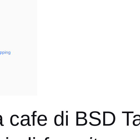
opping
 cafe di BSD T