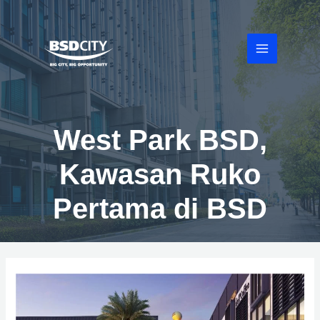
Lewati
ke
konten
MAIN
MENU
West Park BSD,
Kawasan Ruko
Pertama di BSD