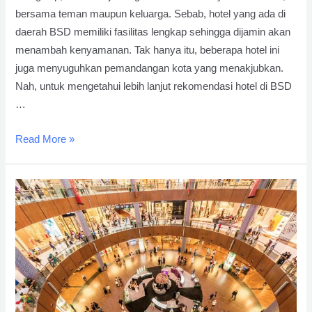
bersama teman maupun keluarga. Sebab, hotel yang ada di
daerah BSD memiliki fasilitas lengkap sehingga dijamin akan
menambah kenyamanan. Tak hanya itu, beberapa hotel ini
juga menyuguhkan pemandangan kota yang menakjubkan.
Nah, untuk mengetahui lebih lanjut rekomendasi hotel di BSD
…
Ingin
Read More »
Coba
Staycation?
Berikut
Hotel
BSD
Tangerang
yang
Bisa
Dipilih!