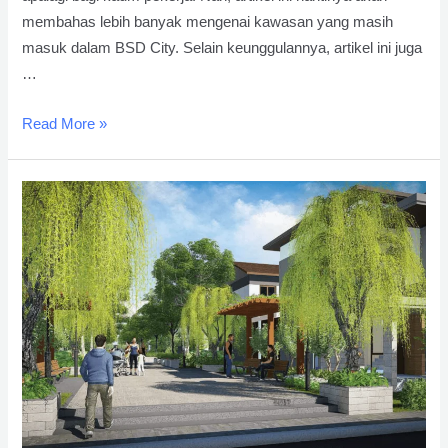
membahas lebih banyak mengenai kawasan yang masih
masuk dalam BSD City. Selain keunggulannya, artikel ini juga
…
Berbagai
Read More »
Keuntungan
Ini
Akan
Kamu
Dapat
Jika
Tinggal
Di
BSD
Tangerang
Selatan