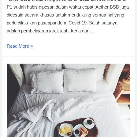
P1 sudah habis dipesan dalam waktu cepat. Aether BSD juga
didesain secara khusus untuk mendukung semua hal yang
perlu dilakukan pascapandemi Covid-19. Salah satunya
adalah pembelajaran jarak jauh, kerja dari …
Aether
Read More »
BSD,
Rancangan
Rumah
yang
Mendukung
Pasca
Pandemi