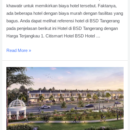
khawatir untuk memikirkan biaya hotel tersebut. Faktanya,
ada beberapa hotel dengan biaya murah dengan fasilitas yang
bagus. Anda dapat melihat referensi hotel di BSD Tangerang
pada penjelasan berikut ini Hotel di BSD Tangerang dengan
Harga Terjangkau 1. Citismart Hotel BSD Hotel …
10
Read More »
Hotel
di
BSD
Tangerang
dengan
Harga
Terjangkau
dan
Fasilitas
Ok