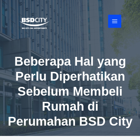
Lewati
ke
konten
MAIN
MENU
Beberapa Hal yang
Perlu Diperhatikan
Sebelum Membeli
Rumah di
Perumahan BSD City